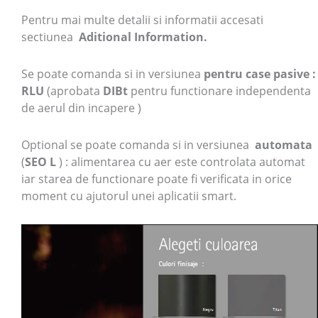
Pentru mai multe detalii si informatii accesati
sectiunea
Aditional Information.
Se poate comanda si in versiunea
pentru case pasive :
RLU
(aprobata
DIBt
pentru functionare independenta
de aerul din incapere )
Optional se poate comanda si in versiunea
automata
(
SEO L
) : alimentarea cu aer este controlata automat
iar starea de functionare poate fi verificata in orice
moment cu ajutorul unei aplicatii smart.