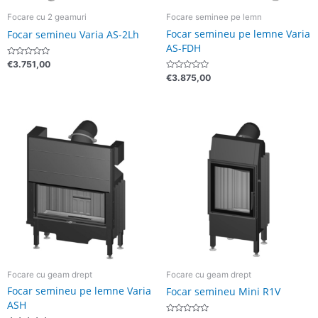
Focare cu 2 geamuri
Focare seminee pe lemn
Focar semineu pe lemne Varia
Focar semineu Varia AS-2Lh
AS-FDH
Evaluat
€
3.751,00
la
Evaluat
€
3.875,00
0
la
din
0
5
din
5
Focare cu geam drept
Focare cu geam drept
Focar semineu pe lemne Varia
Focar semineu Mini R1V
ASH