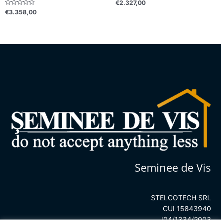
Evaluat
€
2.327,00
la
Evaluat
€
3.358,00
0
la
din
0
5
din
5
Seminee de Vis
STELCOTECH SRL
CUI 15843940
J04/1334/2003