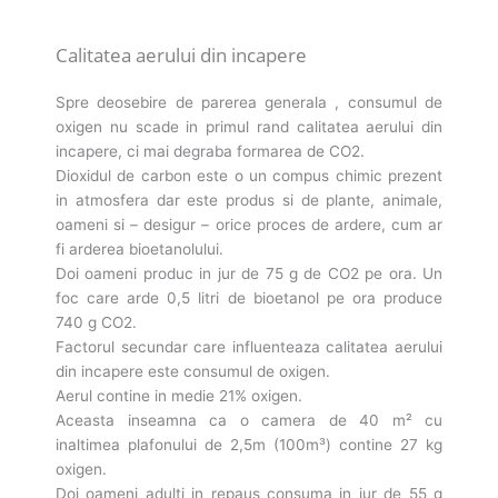
Calitatea aerului din incapere
Spre deosebire de parerea generala , consumul de
oxigen nu scade in primul rand calitatea aerului din
incapere, ci mai degraba formarea de CO2.
Dioxidul de carbon este o un compus chimic prezent
in atmosfera dar este produs si de plante, animale,
oameni si – desigur – orice proces de ardere, cum ar
fi arderea bioetanolului.
Doi oameni produc in jur de 75 g de CO2 pe ora. Un
foc care arde 0,5 litri de bioetanol pe ora produce
740 g CO2.
Factorul secundar care influenteaza calitatea aerului
din incapere este consumul de oxigen.
Aerul contine in medie 21% oxigen.
Aceasta inseamna ca o camera de 40 m² cu
inaltimea plafonului de 2,5m (100m³) contine 27 kg
oxigen.
Doi oameni adulti in repaus consuma in jur de 55 g