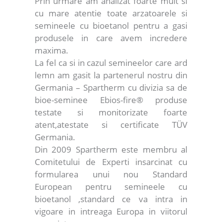
Prin urmare am analizat foarte mult si
cu mare atentie toate arzatoarele si
semineele cu bioetanol pentru a gasi
produsele in care avem incredere
maxima.
La fel ca si in cazul semineelor care ard
lemn am gasit la partenerul nostru din
Germania – Spartherm cu divizia sa de
bioe-seminee Ebios-fire® produse
testate si monitorizate foarte
atent,atestate si certificate TÜV
Germania.
Din 2009 Spartherm este membru al
Comitetului de Experti insarcinat cu
formularea unui nou Standard
European pentru semineele cu
bioetanol ,standard ce va intra in
vigoare in intreaga Europa in viitorul