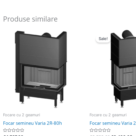
Produse similare
Pretul
P
initial
c
Sale!
a
e
fost:
€
€3.793,00.
Focare cu 2 geamuri
Focare cu 2 geamuri
Focar semineu Varia 2R-80h
Focar semineu Varia 