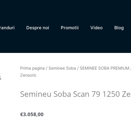
randuri
Despre noi
Promotii
Video
Blog
Prima pagina
/
Seminee Soba
/
SEMINEE SOBA PREMIUM
Zensoric
Semineu Soba Scan 79 1250 Ze
€
3.058,00