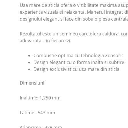
Usa mare de sticla ofera o vizibilitate maxima asup
experienta vizuala si relaxanta. Manerul integrat d
designului elegant si face din soba o piesa central
Rezultatul este un semineu care ofera caldura, conf
adevarata – in fiecare zi.
Combustie optima cu tehnologia Zensoric
Design elegant cu o forma inalta si subtire
Design exclusivist cu usa mare din sticla
Dimensiuni
Inaltime: 1,250 mm
Latime : 543 mm
Adancime : 378 mm