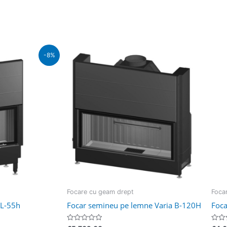
retul
-8%
urent
ste:
3.490,00.
Focare cu geam drept
Foca
2L-55h
Focar semineu pe lemne Varia B-120H
Foca