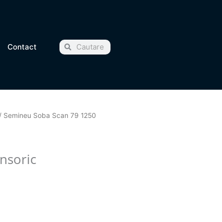
Cauta
Cauta
Contact
/ Semineu Soba Scan 79 1250
nsoric