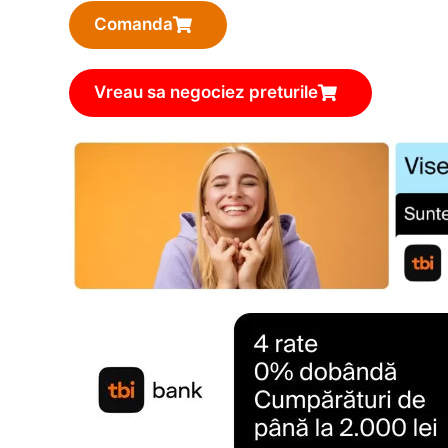
Comanda
Vreau sa negociez preturile