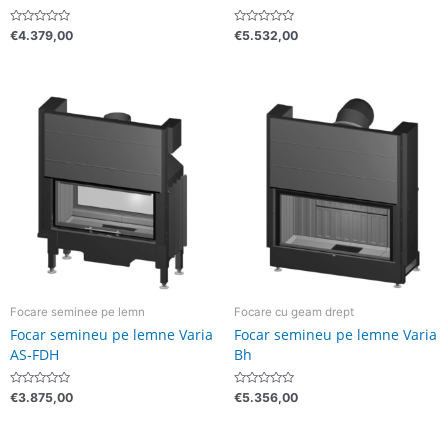
Evaluat
Evaluat
€
4.379,00
€
5.532,00
la
la
0
0
din
din
5
5
Focare seminee pe lemn
Focare cu geam drept
Focar semineu pe lemne Varia
Focar semineu pe lemne Varia
AS-FDH
Bh
Evaluat
Evaluat
€
3.875,00
€
5.356,00
la
la
0
0
din
din
5
5