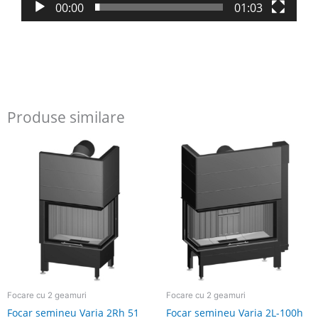
00:00
01:03
Produse similare
Focare cu 2 geamuri
Focare cu 2 geamuri
Focar semineu Varia 2Rh 51
Focar semineu Varia 2L-100h