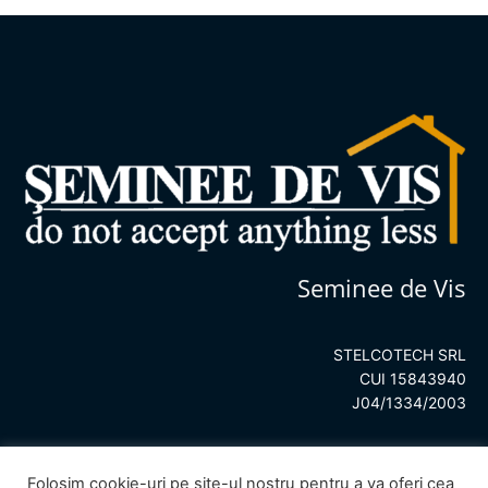
Seminee de Vis
STELCOTECH SRL
CUI 15843940
J04/1334/2003
Folosim cookie-uri pe site-ul nostru pentru a va oferi cea