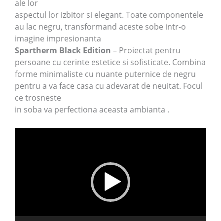
ale lor
aspectul lor izbitor si elegant. Toate componentele
au lac negru, transformand aceste sobe intr-o
imagine impresionanta
Spartherm Black Edition
– Proiectat pentru
persoane cu cerinte estetice si sofisticate. Combina
forme minimaliste cu nuante puternice de negru
pentru a va face casa cu adevarat de neuitat. Focul
ce trosneste
in soba va perfectiona aceasta ambianta .
Player
video