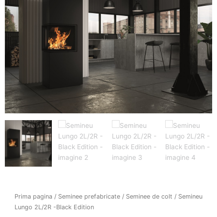
Prima pagina
/
Seminee prefabricate
/
Seminee de colt
/ Semineu
Lungo 2L/2R -Black Edition