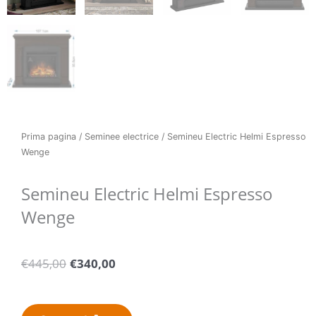
Prima pagina
/
Seminee electrice
/ Semineu Electric Helmi Espresso
Wenge
Semineu Electric Helmi Espresso
Wenge
Pretul
Pretul
€
445,00
€
340,00
initial
curent
a
este:
fost:
€340,00.