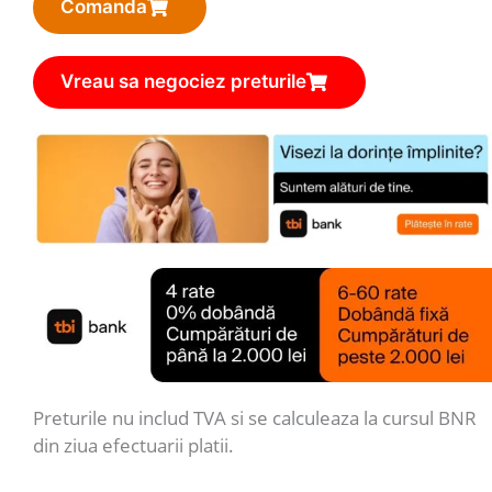
Comanda
€445,00.
Vreau sa negociez preturile
Preturile nu includ TVA si se calculeaza la cursul BNR
din ziua efectuarii platii.