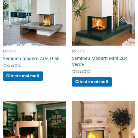
Modele
Modele
Semineu Modern Mini 2LR
Semineu modern Arte U-50
Verde
Evaluat
la
Citeste mai mult
Evaluat
0
la
din
Citeste mai mult
0
5
din
5