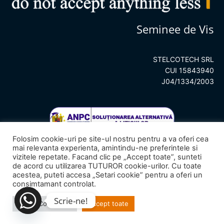
Seminee de Vis
STELCOTECH SRL
CUI 15843940
J04/1334/2003
Folosim cookie-uri pe site-ul nostru pentru a va oferi cea
mai relevanta experienta, amintindu-ne preferintele si
vizitele repetate. Facand clic pe „Accept toate”, sunteti
de acord cu utilizarea TUTUROR cookie-urilor. Cu toate
acestea, puteti accesa „Setari cookie” pentru a oferi un
consimtamant controlat.
© 2023
Seminee de Vis
– All rights reserved.
Scrie-ne!
Setari Cookie-uri
Accept toate