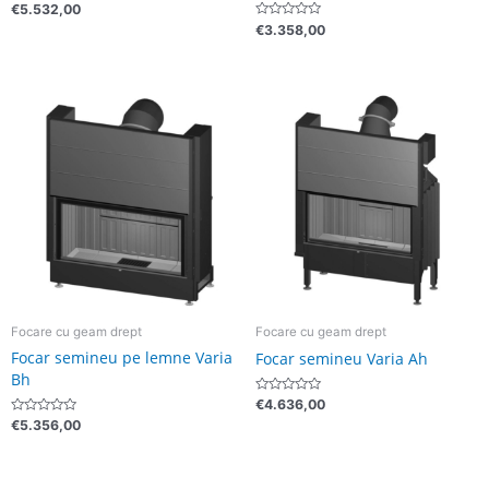
Evaluat
€
5.532,00
la
Evaluat
€
3.358,00
0
la
din
0
5
din
5
Focare cu geam drept
Focare cu geam drept
Focar semineu pe lemne Varia
Focar semineu Varia Ah
Bh
Evaluat
€
4.636,00
la
Evaluat
€
5.356,00
0
la
din
0
5
din
5