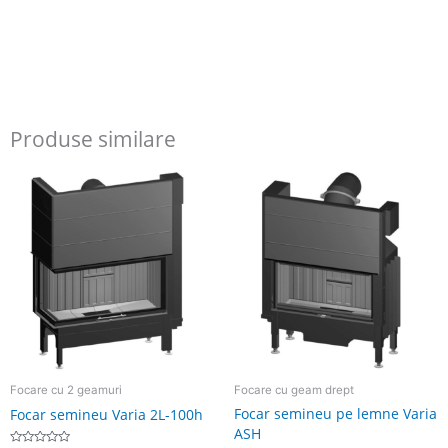
Produse similare
Focare cu 2 geamuri
Focare cu geam drept
Focar semineu pe lemne Varia
Focar semineu Varia 2L-100h
ASH