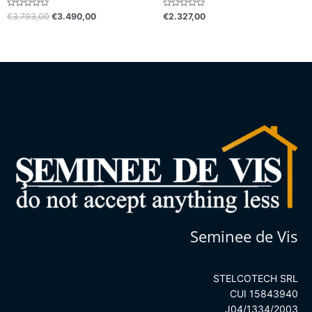
Evaluat
Evaluat
€
3.793,00
€
3.490,00
€
2.327,00
la
la
0
0
din
din
5
5
Seminee de Vis
STELCOTECH SRL
CUI 15843940
J04/1334/2003