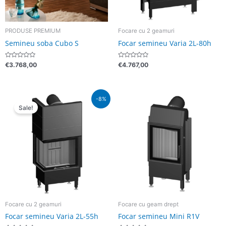
PRODUSE PREMIUM
Focare cu 2 geamuri
Semineu soba Cubo S
Focar semineu Varia 2L-80h
Evaluat
Evaluat
€
3.768,00
€
4.767,00
la
la
0
0
din
din
5
5
Pretul
Pretul
-8%
initial
curent
Sale!
a
este:
fost:
€3.490,00.
€3.793,00.
Focare cu 2 geamuri
Focare cu geam drept
Focar semineu Varia 2L-55h
Focar semineu Mini R1V