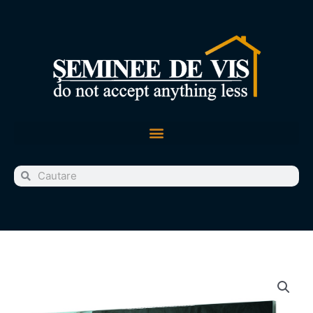
Skip
to
content
Cauta
Cauta