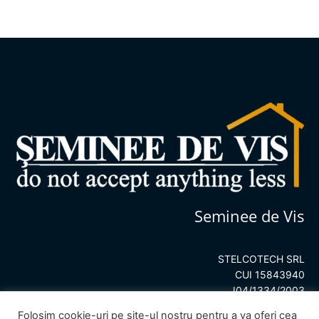
0
0
din
din
5
5
Seminee de Vis
STELCOTECH SRL
CUI 15843940
J04/1334/2003
Folosim cookie-uri pe site-ul nostru pentru a va oferi cea