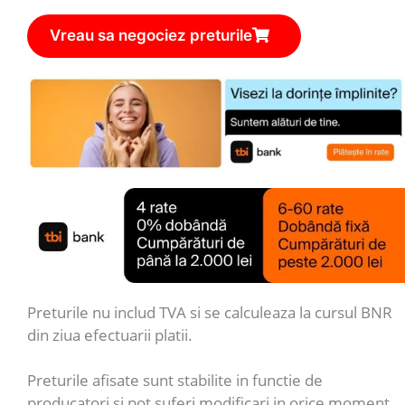
Vreau sa negociez preturile
Preturile nu includ TVA si se calculeaza la cursul BNR
din ziua efectuarii platii.
Preturile afisate sunt stabilite in functie de
producatori si pot suferi modificari in orice moment