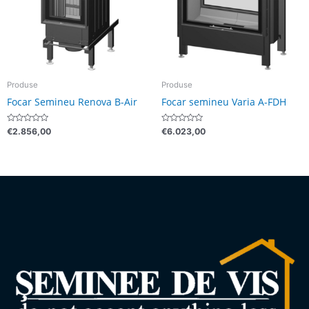
Produse
Produse
Focar Semineu Renova B-Air
Focar semineu Varia A-FDH
Evaluat
Evaluat
€
2.856,00
€
6.023,00
la
la
0
0
din
din
5
5