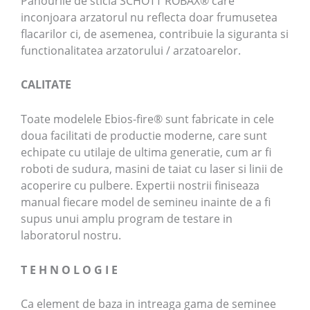
Panourile de sticla SCHOTT ROBAX® care
inconjoara arzatorul nu reflecta doar frumusetea
flacarilor ci, de asemenea, contribuie la siguranta si
functionalitatea arzatorului / arzatoarelor.
CALITATE
Toate modelele Ebios-fire® sunt fabricate in cele
doua facilitati de productie moderne, care sunt
echipate cu utilaje de ultima generatie, cum ar fi
roboti de sudura, masini de taiat cu laser si linii de
acoperire cu pulbere. Expertii nostrii finiseaza
manual fiecare model de semineu inainte de a fi
supus unui amplu program de testare in
laboratorul nostru.
T E H N O L O G I E
Ca element de baza in intreaga gama de seminee