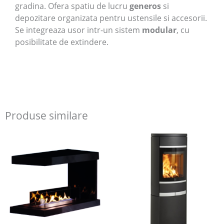
gradina. Ofera spatiu de lucru
generos
si
depozitare organizata pentru ustensile si accesorii.
Se integreaza usor intr-un sistem
modular
, cu
posibilitate de extindere.
Produse similare