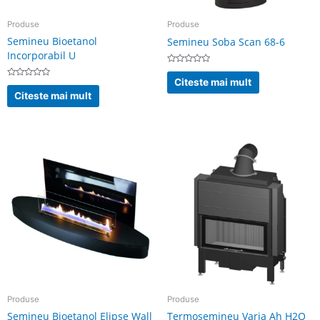
Produse
Produse
Semineu Bioetanol
Semineu Soba Scan 68-6
Incorporabil U
Evaluat
la
Citeste mai mult
Evaluat
0
la
din
Citeste mai mult
0
5
din
5
Produse
Produse
Semineu Bioetanol Elipse Wall
Termosemineu Varia Ah H2O