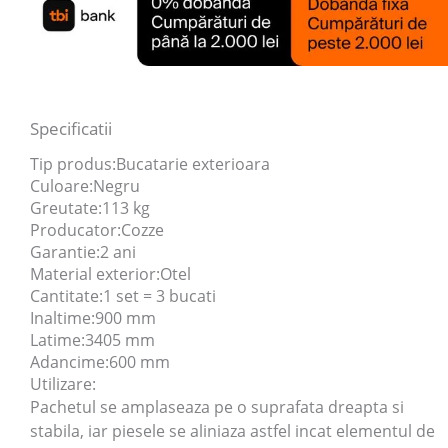
Specificatii
Tip produs:
Bucatarie exterioara
Culoare:
Negru
Greutate:
113 kg
Producator:
Cozze
Garantie:
2 ani
Material exterior:
Otel
Cantitate:
1 set = 3 bucati
Inaltime:
900 mm
Latime:
3405 mm
Adancime:
600 mm
Utilizare:
Pachetul se amplaseaza pe o suprafata dreapta si
stabila, iar piesele se aliniaza astfel incat elementul de