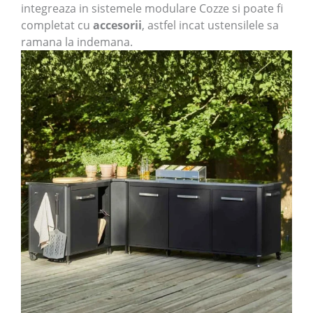
integreaza in sistemele modulare Cozze si poate fi
completat cu
accesorii
, astfel incat ustensilele sa
ramana la indemana.