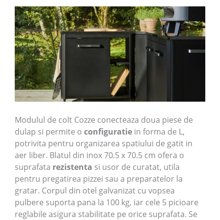
Modulul de colt Cozze conecteaza doua piese de
dulap si permite o
configuratie
in forma de L,
potrivita pentru organizarea
spatiului de gatit in
aer liber. Blatul din inox 70.5 x 70.5 cm ofera o
suprafata
rezistenta
si usor de curatat, utila
pentru pregatirea pizzei sau a preparatelor la
gratar. Corpul din otel galvanizat cu vopsea
pulbere suporta pana la 100 kg, iar cele 5 picioare
reglabile asigura stabilitate pe orice suprafata. Se