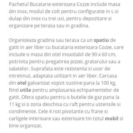
Pachetul Bucatarie exterioara Cozze include masa
din inox, modul de colt pentru configuratie in L si
dulap din inox cu trei usi, pentru depozitare si
organizare pe terasa sau in gradina.
Organizeaza gradina sau terasa ca un
spatiu
de
gatit in aer liber cu bucataria exterioara Cozze, care
include o masa din otel inoxidabil de 90 x 60 cm,
potrivita pentru pregatirea pizzei, gratarului sau a
salatelor. Suprafata este rezistenta si usor de
intretinut, adaptata utilizarii in aer liber. Carcasa
din
otel
galvanizat vopsit sustine pana la 100 kg,
fiind
utila
pentru amplasarea echipamentelor de
gatit. Ofera spatiu pentru o butelie de gaz pana la
11 kg si o zona deschisa cu raft pentru ustensile si
condimente. Cele 4 roti pivotante cu frane si
carligele interioare sau exterioare tin totul
mobil
si
bine organizat.