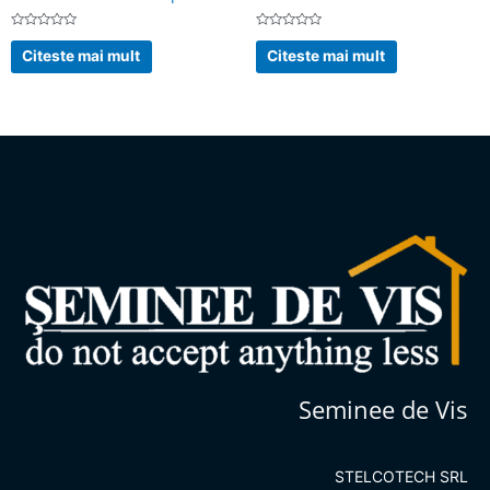
Evaluat
Evaluat
la
la
Citeste mai mult
Citeste mai mult
0
0
din
din
5
5
Seminee de Vis
STELCOTECH SRL