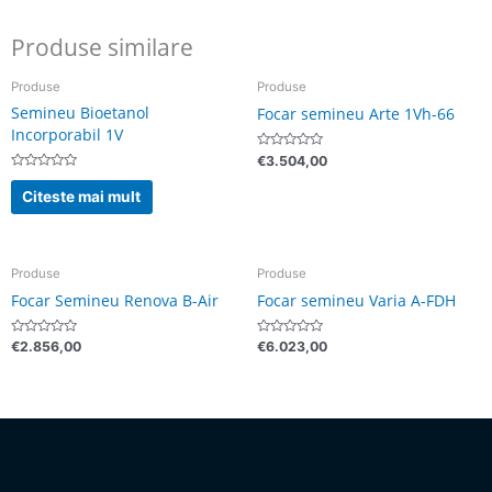
Produse similare
Produse
Produse
Semineu Bioetanol
Focar semineu Arte 1Vh-66
Incorporabil 1V
Evaluat
€
3.504,00
la
Evaluat
0
la
din
Citeste mai mult
0
5
din
5
Produse
Produse
Focar Semineu Renova B-Air
Focar semineu Varia A-FDH
Evaluat
Evaluat
€
2.856,00
€
6.023,00
la
la
0
0
din
din
5
5