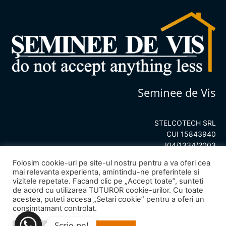
Seminee de Vis
STELCOTECH SRL
CUI 15843940
J04/1334/2003
Folosim cookie-uri pe site-ul nostru pentru a va oferi cea
mai relevanta experienta, amintindu-ne preferintele si
vizitele repetate. Facand clic pe „Accept toate”, sunteti
de acord cu utilizarea TUTUROR cookie-urilor. Cu toate
acestea, puteti accesa „Setari cookie” pentru a oferi un
consimtamant controlat.
© 2023
Seminee de Vis
– All rights reserved.
Scrie-ne!