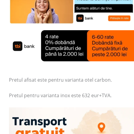
Pretul afisat este pentru varianta otel carbon.
Pretul pentru varianta inox este 632 eur+TVA.