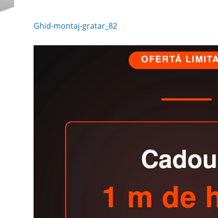
Ghid-montaj-gratar_82