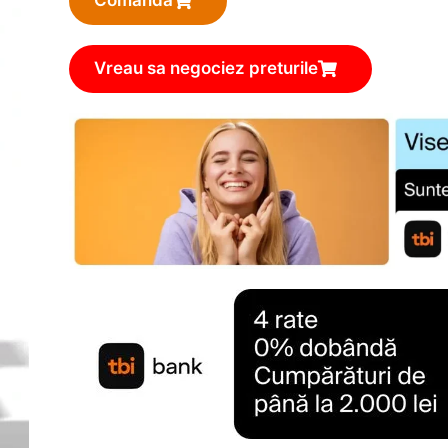
Comanda
Vreau sa negociez preturile