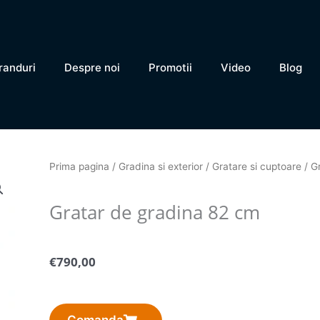
randuri
Despre noi
Promotii
Video
Blog
Prima pagina
/
Gradina si exterior
/
Gratare si cuptoare
/ G
Gratar de gradina 82 cm
€
790,00