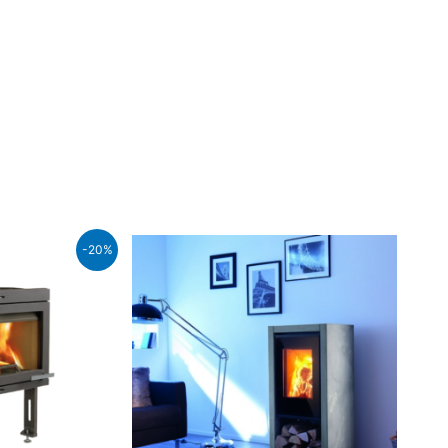
etul
-20%
rent
te:
.862,00.