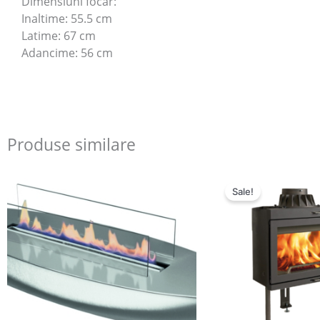
Dimensiuni focar:
Inaltime: 55.5 cm
Latime: 67 cm
Adancime: 56 cm
Produse similare
Pretul
Pr
initial
cu
Sale!
a
es
fost:
€2
€3.577,00.