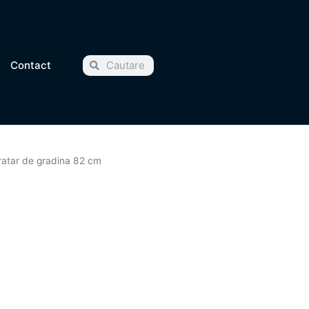
Cauta
Cauta
Contact
ratar de gradina 82 cm