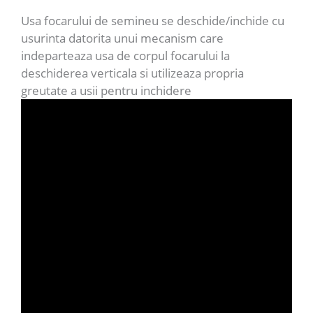
Usa focarului de semineu se deschide/inchide cu
usurinta datorita unui mecanism care
indeparteaza usa de corpul focarului la
deschiderea verticala si utilizeaza propria
greutate a usii pentru inchidere