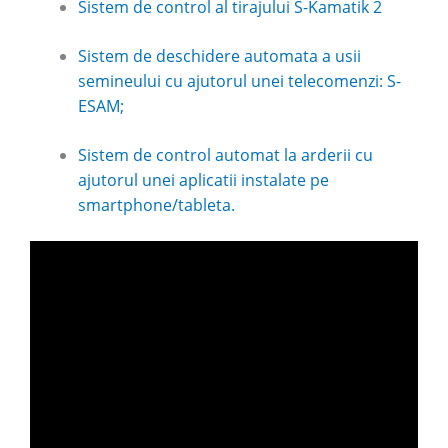
Sistem de control al tirajului S-Kamatik 2
Sistem de deschidere automata a usii
semineului cu ajutorul unei telecomenzi: S-
ESAM;
Sistem de control automat la arderii cu
ajutorul unei aplicatii instalate pe
smartphone/tableta.