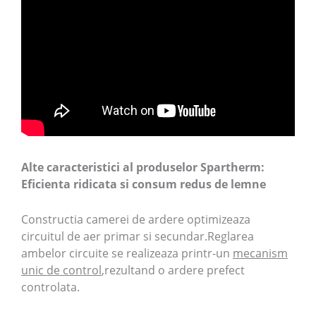
Alte caracteristici al produselor Spartherm:
Eficienta ridicata si consum redus de lemne
Constructia camerei de ardere optimizeaza
circuitul de aer primar si secundar.Reglarea
ambelor circuite se realizeaza printr-un
mecanism
unic de control
,rezultand o ardere prefect
controlata.