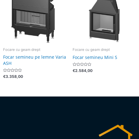
Focare cu geam drept
Focare cu geam drept
Focar semineu pe lemne Varia
Focar semineu Mini S
ASH
Evaluat
€
2.584,00
la
Evaluat
€
3.358,00
0
la
din
0
5
din
5