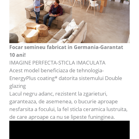
Focar semineu fabricat in Germania-Garantat
10 ani!
IMAGINE PERFECTA-STICLA IMACULATA
Acest model beneficiaza de tehnologia-
EnergyPlus coating* datorita sistemului Double
glazing
Lacul negru adanc, rezistent la zgarieturi,
garanteaza, de asemenea, o bucurie aproape
nesfarsita a focului, la fel sticla ceramica lustruita,
de care aproape ca nu se lipeste funinginea.