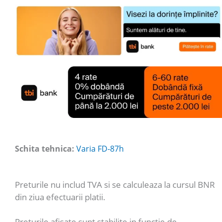
Schita tehnica:
Varia FD-87h
Preturile nu includ TVA si se calculeaza la cursul BNR
din ziua efectuarii platii.
Preturile afisate sunt stabilite in functie de