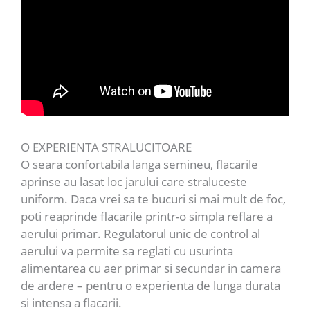
O EXPERIENTA STRALUCITOARE
O seara confortabila langa semineu, flacarile
aprinse au lasat loc jarului care straluceste
uniform. Daca vrei sa te bucuri si mai mult de foc,
poti reaprinde flacarile printr-o simpla reflare a
aerului primar. Regulatorul unic de control al
aerului va permite sa reglati cu usurinta
alimentarea cu aer primar si secundar in camera
de ardere – pentru o experienta de lunga durata
si intensa a flacarii.