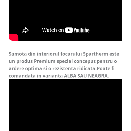
Samota din interiorul focarului Spartherm este
un produs Premium special conceput pentru o
ardere optima si o rezistenta ridicata.Poate fi
comandata in varianta ALBA SAU NEAGRA.