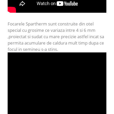
Focarele Spartherm sunt construite din otel
special cu grosime ce variaza intre 4 si 6 mm
,proiectat si sudat cu mare precizie astfel incat sa
permita acumulare de caldura mult timp dupa ce
focul in semineu s-a stins.