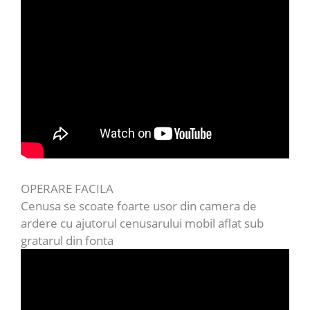
OPERARE FACILA
Cenusa se scoate foarte usor din camera de
ardere cu ajutorul cenusarului mobil aflat sub
gratarul din fonta