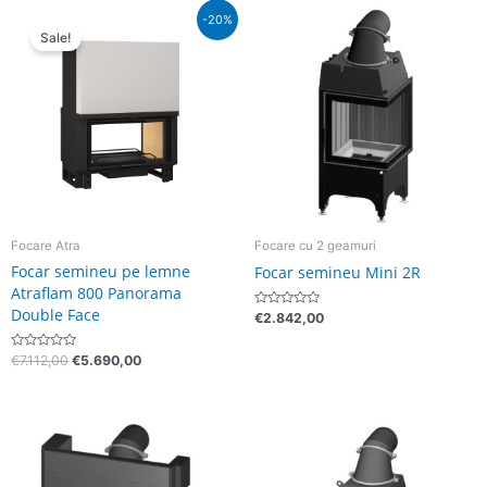
Pretul
Pretul
-20%
initial
curent
Sale!
a
este:
fost:
€5.690,00.
€7.112,00.
Focare Atra
Focare cu 2 geamuri
Focar semineu pe lemne
Focar semineu Mini 2R
Atraflam 800 Panorama
Double Face
Evaluat
€
2.842,00
la
0
din
Evaluat
€
7.112,00
€
5.690,00
5
la
0
din
5