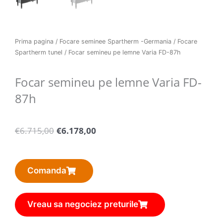
Prima pagina
/
Focare seminee Spartherm -Germania
/
Focare
Spartherm tunel
/ Focar semineu pe lemne Varia FD-87h
Focar semineu pe lemne Varia FD-
87h
Pretul
Pretul
€
6.715,00
€
6.178,00
initial
curent
a
este:
fost:
€6.178,00.
Comanda
€6.715,00.
Vreau sa negociez preturile