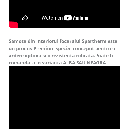
Samota din interiorul focarului Spartherm este
un produs Premium special conceput pentru o
ardere optima si o rezistenta ridicata.Poate fi
comandata in varianta ALBA SAU NEAGRA.