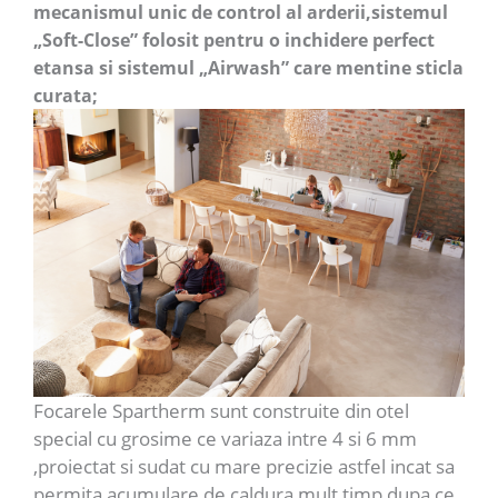
mecanismul unic de control al arderii,sistemul
„Soft-Close” folosit pentru o inchidere perfect
etansa si sistemul „Airwash” care mentine sticla
curata;
Focarele Spartherm sunt construite din otel
special cu grosime ce variaza intre 4 si 6 mm
,proiectat si sudat cu mare precizie astfel incat sa
permita acumulare de caldura mult timp dupa ce