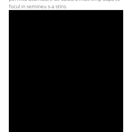
focul in semineu s-a stins.