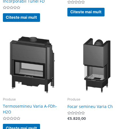
Incorporabil Tunel FD
Evaluat
la
Citeste mai mult
Evaluat
0
la
din
Citeste mai mult
0
5
din
5
Produse
Produse
Termosemineu Varia A-FDh-
Focar semineu Varia Ch
H2O
Evaluat
€
5.820,00
la
Evaluat
0
la
din
Citeste mai mult