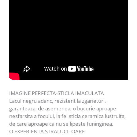
IMAGINE PERFECTA-STICLA IMACULATA
Lacul negru adanc, rezistent la zgarieturi,
garanteaza, de asemenea, o bucurie aproape
nesfarsita a focului, la fel sticla ceramica lustruita,
de care aproape ca nu se lipeste funinginea.
O EXPERIENTA STRALUCITOARE