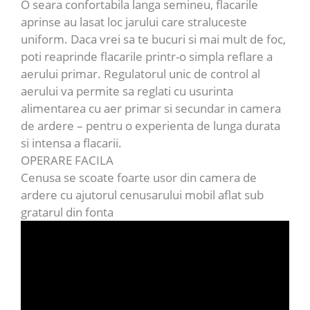
O seara confortabila langa semineu, flacarile
aprinse au lasat loc jarului care straluceste
uniform. Daca vrei sa te bucuri si mai mult de foc,
poti reaprinde flacarile printr-o simpla reflare a
aerului primar. Regulatorul unic de control al
aerului va permite sa reglati cu usurinta
alimentarea cu aer primar si secundar in camera
de ardere – pentru o experienta de lunga durata
si intensa a flacarii.
OPERARE FACILA
Cenusa se scoate foarte usor din camera de
ardere cu ajutorul cenusarului mobil aflat sub
gratarul din fonta