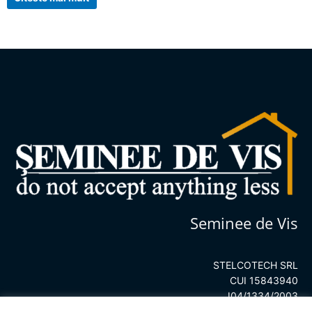
0
5
din
5
Seminee de Vis
STELCOTECH SRL
CUI 15843940
J04/1334/2003