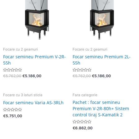
€5.762,00.
€5.762,00.
Focare cu 2 geamuri
Focare cu 2 geamuri
Focar semineu Premium V-2R-
Focar semineu Premium 2L-
55h
55h
Evaluat
Evaluat
€
5.762,00
€
5.186,00
€
5.762,00
€
5.186,00
la
la
0
0
din
din
5
5
Focare cu 3 laturi sticla
Fara categorie
Pachet : focar semineu
Focar semineu Varia AS-3RLh
Premium V-2R-80h+ Sistem
control tiraj S-Kamatik 2
Evaluat
€
5.751,00
la
0
din
Evaluat
€
6.862,00
5
la
0
din