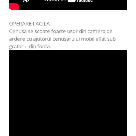
OPERARE FACILA
Cenusa se scoate foarte usor din camera de
ardere cu ajutorul cenusarului mobil aflat sub
gratarul din fonta