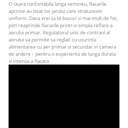
O seara confortabila langa semineu, flacarile
aprinse au lasat loc jarului care straluceste
uniform. Daca vrei sa te bucuri si mai mult de foc,
poti reaprinde flacarile printr-o simpla reflare a
aerului primar. Regulatorul unic de contraol al
aerului va permite sa reglati cu usurinta
alimentarea cu aer primar si secundar in camera
de ardere – pentru o experienta de lunga durata
si intensa a flacarii.