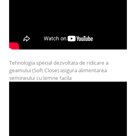
Tehnologia special dezvoltata de ridicare a
geamului (Soft Close) asigura alimentarea
semineului cu lemne facila