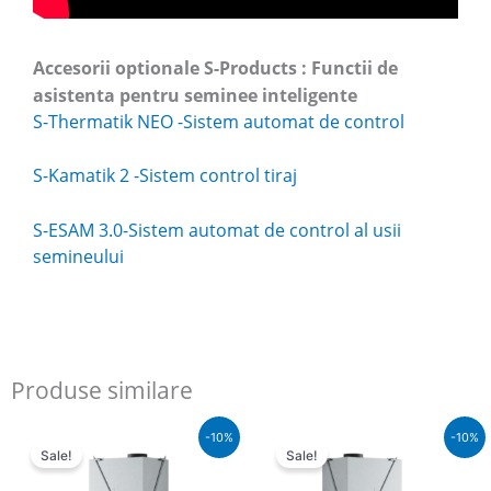
Accesorii optionale S-Products : Functii de
asistenta pentru seminee inteligente
S-Thermatik NEO -Sistem automat de control
S-Kamatik 2 -Sistem control tiraj
S-ESAM 3.0-Sistem automat de control al usii
semineului
Produse similare
Pretul
Pretul
Pretul
Pretul
-10%
-10%
initial
curent
initial
curent
Sale!
Sale!
a
este:
a
este:
fost:
€5.186,00.
fost:
€5.186,00.