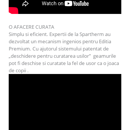
O AFACERE CURATA
Simplu si eficient. Expertii de la Spartherm au
dezvoltat un mecanism ingenios pentru Editia
Premium. Cu ajutorul sistemului patentat de
„deschidere pentru curatarea usilor” geamurile
pot fi deschise si curatate la fel de usor ca o joaca
de copii .