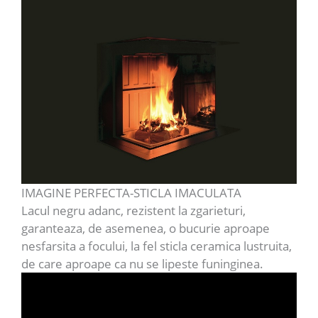
IMAGINE PERFECTA-STICLA IMACULATA
Lacul negru adanc, rezistent la zgarieturi,
garanteaza, de asemenea, o bucurie aproape
nesfarsita a focului, la fel sticla ceramica lustruita,
de care aproape ca nu se lipeste funinginea.