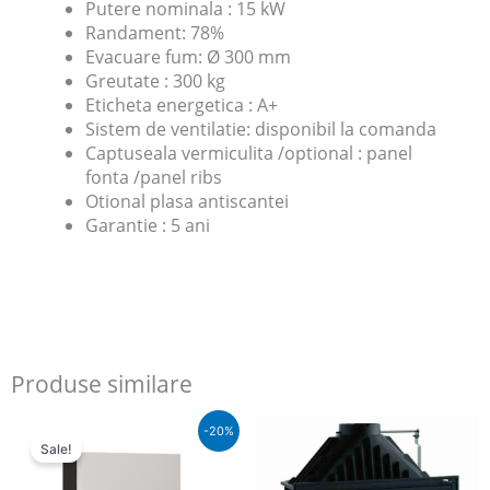
Putere nominala : 15 kW
Randament: 78%
Evacuare fum: Ø 300 mm
Greutate : 300 kg
Eticheta energetica : A+
Sistem de ventilatie: disponibil la comanda
Captuseala vermiculita /optional : panel
fonta /panel ribs
Otional plasa antiscantei
Garantie : 5 ani
Produse similare
Pretul
Pretul
-20%
initial
curent
Sale!
a
este:
fost:
€5.690,00.