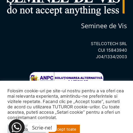
Seminee de Vis
STELCOTECH SRL
CUI 15843940
J04/1334/2003
Folosim cookie-uri pe site-ul nostru pentru a va oferi cea
mai relevanta experienta, amintindu-ne preferintele si
vizitele repetate. Facand clic pe „Accept toate”, sunteti
de acord cu utilizarea TUTUROR cookie-urilor. Cu toate
acestea, puteti accesa „Setari cookie” pentru a oferi un
consimtamant controlat.
© 2023
Seminee de Vis
– All rights reserved.
Scrie-ne!
Setari Cookie-uri
Accept toate