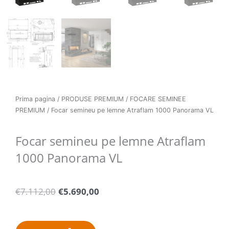
Prima pagina
/
PRODUSE PREMIUM
/
FOCARE SEMINEE
PREMIUM
/ Focar semineu pe lemne Atraflam 1000 Panorama VL
Focar semineu pe lemne Atraflam
1000 Panorama VL
Pretul
Pretul
€
7.112,00
€
5.690,00
initial
curent
a
este:
fost:
€5.690,00.