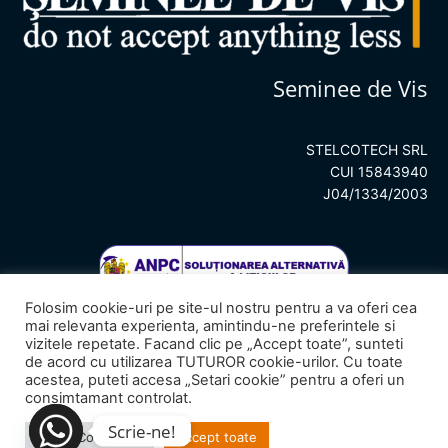
Seminee de Vis
STELCOTECH SRL
CUI 15843940
J04/1334/2003
Folosim cookie-uri pe site-ul nostru pentru a va oferi cea
mai relevanta experienta, amintindu-ne preferintele si
vizitele repetate. Facand clic pe „Accept toate”, sunteti
de acord cu utilizarea TUTUROR cookie-urilor. Cu toate
acestea, puteti accesa „Setari cookie” pentru a oferi un
consimtamant controlat.
Scrie-ne!
© 2023
Seminee de Vis
– All rights reserved.
Setari Cookie-uri
Accept toate