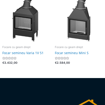
Focare cu geam drept
Focare cu geam drept
Focar semineu Varia 1V 51
Focar semineu Mini S
Evaluat
Evaluat
€
3.432,00
€
2.584,00
la
la
0
0
din
din
5
5