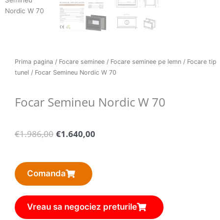
Prima pagina
/
Focare seminee
/
Focare seminee pe lemn
/
Focare tip
tunel
/ Focar Semineu Nordic W 70
Focar Semineu Nordic W 70
Pretul
Pretul
€
1.986,00
€
1.640,00
initial
curent
a
este:
fost:
€1.640,00.
Comanda
€1.986,00.
Vreau sa negociez preturile