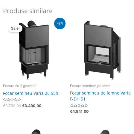
Produse similare
Pretul
Pretul
-8%
initial
curent
Sale!
a
este:
fost:
€3.490,00.
€3.793,00.
Focare cu 2 geamuri
Focare seminee pe lemn
Focar semineu pe lemne Varia
Focar semineu Varia 2L-55h
F-DH 51
Evaluat
€
3.793,00
€
3.490,00
la
Evaluat
€
4.541,00
0
la
din
0
5
din
5