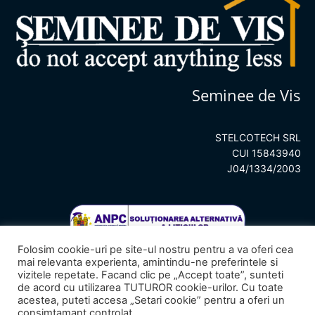
Seminee de Vis
STELCOTECH SRL
CUI 15843940
J04/1334/2003
Folosim cookie-uri pe site-ul nostru pentru a va oferi cea
mai relevanta experienta, amintindu-ne preferintele si
vizitele repetate. Facand clic pe „Accept toate”, sunteti
de acord cu utilizarea TUTUROR cookie-urilor. Cu toate
acestea, puteti accesa „Setari cookie” pentru a oferi un
consimtamant controlat.