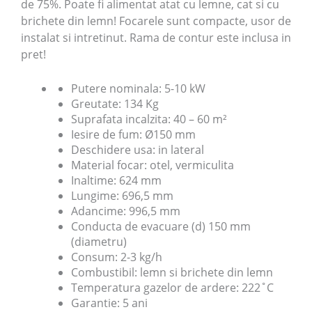
de 75%. Poate fi alimentat atat cu lemne, cat si cu
brichete din lemn! Focarele sunt compacte, usor de
instalat si intretinut. Rama de contur este inclusa in
pret!
Putere nominala: 5-10 kW
Greutate: 134 Kg
Suprafata incalzita: 40 – 60 m²
Iesire de fum: Ø150 mm
Deschidere usa: in lateral
Material focar: otel, vermiculita
Inaltime: 624 mm
Lungime: 696,5 mm
Adancime: 996,5 mm
Conducta de evacuare (d) 150 mm
(diametru)
Consum: 2-3 kg/h
Combustibil: lemn si brichete din lemn
Temperatura gazelor de ardere: 222˚C
Garantie: 5 ani