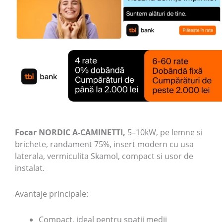
Focar NORDIC A-CAMINETTI,
5–10kW, pe lemne si
brichete, randament 75%, insert modern cu usa
laterala, vermiculita Skamol, compact si usor de
instalat.
Avantaje principale:
Compact, ideal pentru spatii medii