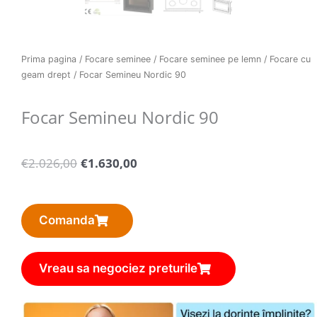
Prima pagina
/
Focare seminee
/
Focare seminee pe lemn
/
Focare cu
geam drept
/ Focar Semineu Nordic 90
Focar Semineu Nordic 90
Pretul
Pretul
€
2.026,00
€
1.630,00
initial
curent
a
este:
fost:
€1.630,00.
Comanda
€2.026,00.
Vreau sa negociez preturile