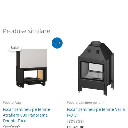
Produse similare
Pretul
Pretul
-20%
initial
curent
Sale!
a
este:
fost:
€5.690,00.
€7.112,00.
Focare Atra
Focare seminee pe lemn
Focar semineu pe lemne
Focar semineu pe lemne Varia
Atraflam 800 Panorama
F-D 51
Double Face
Evaluat
€
3.671,00