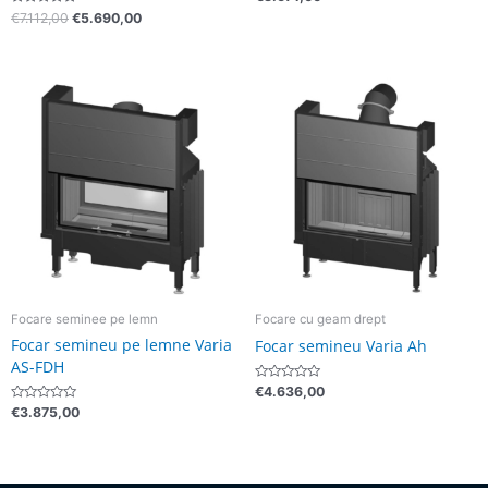
la
Evaluat
€
7.112,00
€
5.690,00
0
la
din
0
5
din
5
Focare seminee pe lemn
Focare cu geam drept
Focar semineu pe lemne Varia
Focar semineu Varia Ah
AS-FDH
Evaluat
€
4.636,00
la
Evaluat
€
3.875,00
0
la
din
0
5
din
5