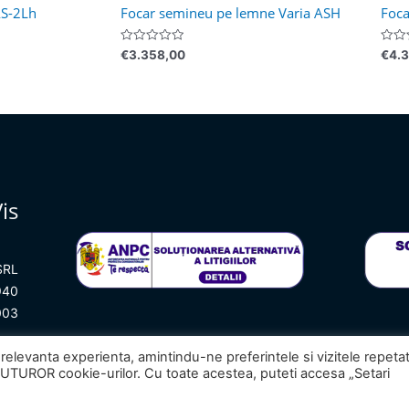
AS-2Lh
Focar semineu pe lemne Varia ASH
Foca
Evaluat
Evalu
€
3.358,00
€
4.
la
la
0
0
din
din
5
5
is
SRL
940
003
relevanta experienta, amintindu-ne preferintele si vizitele repeta
23
Seminee de Vis
– All rights reserved.
 TUTUROR cookie-urilor. Cu toate acestea, puteti accesa „Setari