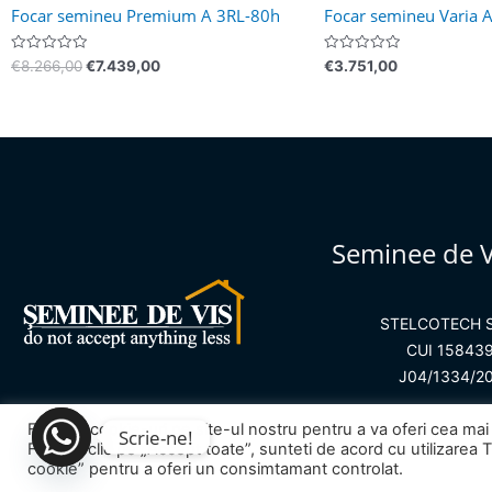
Focar semineu Premium A 3RL-80h
Focar semineu Varia 
Evaluat
Evaluat
€
8.266,00
€
7.439,00
€
3.751,00
la
la
0
0
din
din
5
5
Seminee de V
STELCOTECH 
CUI 15843
J04/1334/2
Folosim cookie-uri pe site-ul nostru pentru a va oferi cea mai 
© 20
Scrie-ne!
Facand clic pe „Accept toate”, sunteti de acord cu utilizarea
cookie” pentru a oferi un consimtamant controlat.