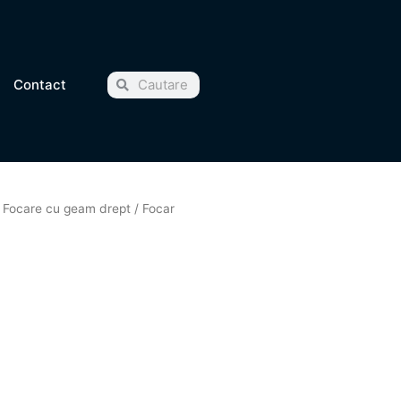
Cauta
Cauta
Contact
/
Focare cu geam drept
/ Focar