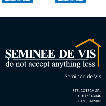
5
5
Seminee de Vis
STELCOTECH SRL
CUI 15843940
J04/1334/2003