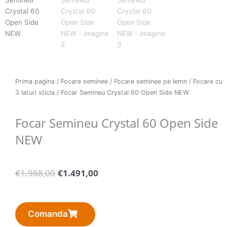
Prima pagina
/
Focare seminee
/
Focare seminee pe lemn
/
Focare cu
3 laturi sticla
/ Focar Semineu Crystal 60 Open Side NEW
Focar Semineu Crystal 60 Open Side
NEW
Pretul
Pretul
€
1.988,00
€
1.491,00
initial
curent
a
este:
fost:
€1.491,00.
Comanda
€1.988,00.