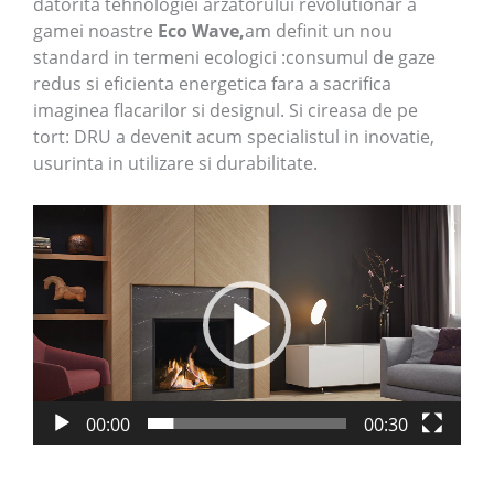
datorita tehnologiei arzatorului revolutionar a
gamei noastre
Eco Wave,
am definit un nou
standard in termeni ecologici :consumul de gaze
redus si eficienta energetica fara a sacrifica
imaginea flacarilor si designul. Si cireasa de pe
tort: DRU a devenit acum specialistul in inovatie,
usurinta in utilizare si durabilitate.
Player
video
00:00
00:30