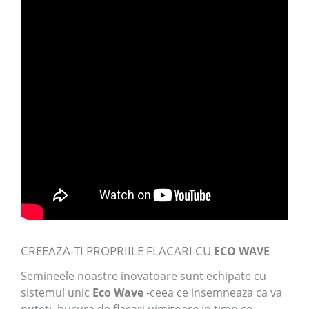
CREEAZA-TI PROPRIILE FLACARI CU
ECO WAVE
Semineele noastre inovatoare sunt echipate cu
sistemul unic
Eco Wave
-ceea ce insemneaza ca va
puteti bucura de flacari uimitoare in timp ce