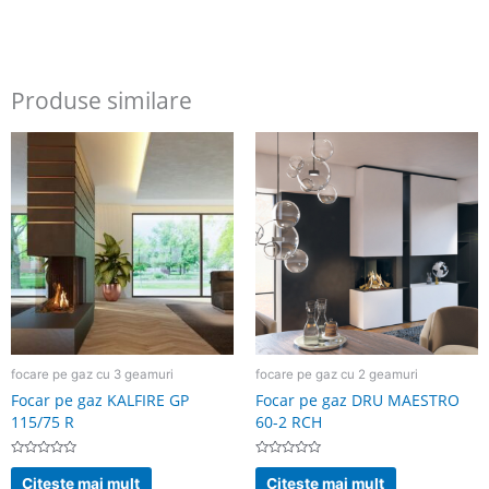
Produse similare
focare pe gaz cu 3 geamuri
focare pe gaz cu 2 geamuri
Focar pe gaz KALFIRE GP
Focar pe gaz DRU MAESTRO
115/75 R
60-2 RCH
Evaluat
Evaluat
la
la
Citeste mai mult
Citeste mai mult