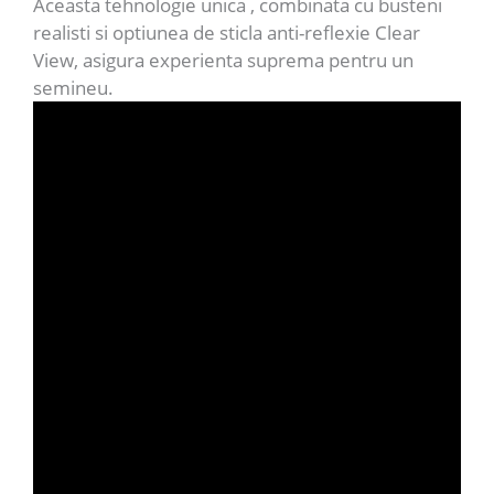
Aceasta tehnologie unica , combinata cu busteni
realisti si optiunea de sticla anti-reflexie Clear
View, asigura experienta suprema pentru un
semineu.