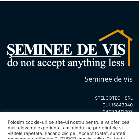
Seminee de Vis
STELCOTECH SRL
CUI 15843940
J04/1334/2003
Folosim cookie-uri pe site-ul nostru pentru a va oferi cea
mai relevanta experienta, amintindu-ne preferintele si
vizitele repetate. Facand clic pe „Accept toate”, sunteti