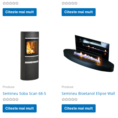
Evaluat
Evaluat
la
la
Citeste mai mult
Citeste mai mult
0
0
din
din
5
5
Produse
Produse
Semineu Soba Scan 68-5
Semineu Bioetanol Elipse Wall
Evaluat
Evaluat
la
la
Citeste mai mult
Citeste mai mult
0
0
din
din
5
5