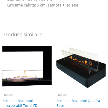
Grosime calota: 9 cm (samota + izolatie)
Produse similare
Produse
Produse
Semineu Bioetanol
Semineu Bioetanol Quadra
Incorporabil Tunel FD
Base