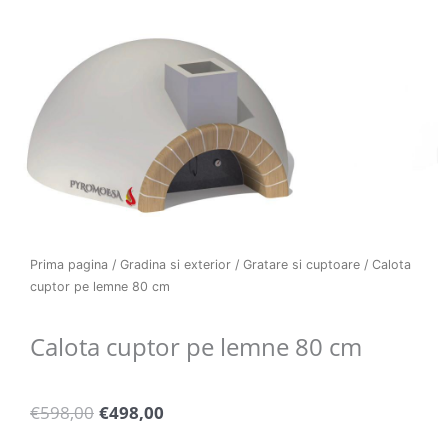
Prima pagina
/
Gradina si exterior
/
Gratare si cuptoare
/ Calota
cuptor pe lemne 80 cm
Calota cuptor pe lemne 80 cm
Pretul
Pretul
€
598,00
€
498,00
initial
curent