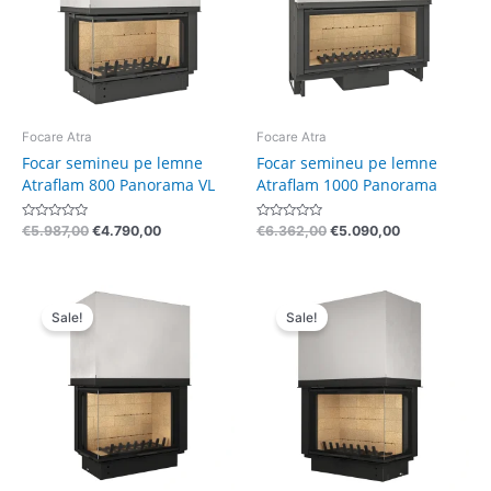
Focare Atra
Focare Atra
Focar semineu pe lemne
Focar semineu pe lemne
Atraflam 800 Panorama VL
Atraflam 1000 Panorama
Evaluat
Evaluat
€
5.987,00
€
4.790,00
€
6.362,00
€
5.090,00
la
la
0
0
din
din
5
5
Pretul
Pretul
Pretul
Pretul
initial
curent
initial
curent
Sale!
Sale!
a
este:
a
este:
fost:
€5.190,00.
fost:
€5.190,00.
€6.487,00.
€6.487,00.