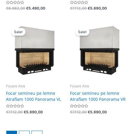
Evaluat
Evaluat
€
6.862,00
€
5.490,00
€
7.112,00
€
5.690,00
la
la
0
0
din
din
5
5
Pretul
Pretul
Pretul
Pretul
initial
curent
initial
curent
Sale!
Sale!
a
este:
a
este:
fost:
€5.690,00.
fost:
€5.690,00.
€7.112,00.
€7.112,00.
Focare Atra
Focare Atra
Focar semineu pe lemne
Focar semineu pe lemne
Atraflam 1000 Panorama VL
Atraflam 1000 Panorama VR
Evaluat
Evaluat
€
7.112,00
€
5.690,00
€
7.112,00
€
5.690,00
la
la
0
0
din
din
5
5