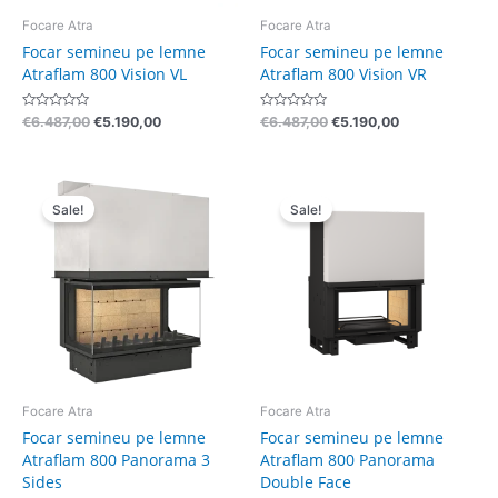
Focare Atra
Focare Atra
Focar semineu pe lemne
Focar semineu pe lemne
Atraflam 800 Vision VL
Atraflam 800 Vision VR
Evaluat
Evaluat
€
6.487,00
€
5.190,00
€
6.487,00
€
5.190,00
la
la
0
0
din
din
5
5
Pretul
Pretul
Pretul
Pretul
initial
curent
initial
curent
Sale!
Sale!
a
este:
a
este:
fost:
€5.490,00.
fost:
€5.690,00.
€6.862,00.
€7.112,00.
Focare Atra
Focare Atra
Focar semineu pe lemne
Focar semineu pe lemne
Atraflam 800 Panorama 3
Atraflam 800 Panorama
Sides
Double Face