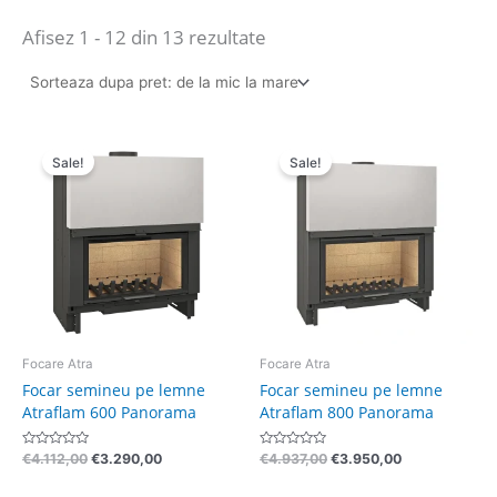
Afisez 1 - 12 din 13 rezultate
Pretul
Pretul
Pretul
Pretul
initial
curent
initial
curent
Sale!
Sale!
a
este:
a
este:
fost:
€3.290,00.
fost:
€3.950,00.
€4.112,00.
€4.937,00.
Focare Atra
Focare Atra
Focar semineu pe lemne
Focar semineu pe lemne
Atraflam 600 Panorama
Atraflam 800 Panorama
Evaluat
Evaluat
€
4.112,00
€
3.290,00
€
4.937,00
€
3.950,00
la
la
0
0
din
din