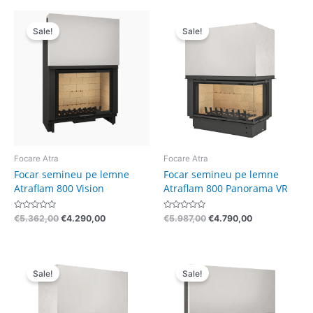
5
5
Pretul
Pretul
Pretul
Pretul
initial
curent
initial
curent
Sale!
Sale!
a
este:
a
este:
fost:
€4.290,00.
fost:
€4.790,00.
€5.362,00.
€5.987,00.
Focare Atra
Focare Atra
Focar semineu pe lemne
Focar semineu pe lemne
Atraflam 800 Vision
Atraflam 800 Panorama VR
Evaluat
Evaluat
€
5.362,00
€
4.290,00
€
5.987,00
€
4.790,00
la
la
0
0
din
din
5
5
Pretul
Pretul
Pretul
Pretul
initial
curent
initial
curent
Sale!
Sale!
a
este:
a
este:
fost:
€4.790,00.
fost:
€5.090,00.
€5.987,00.
€6.362,00.