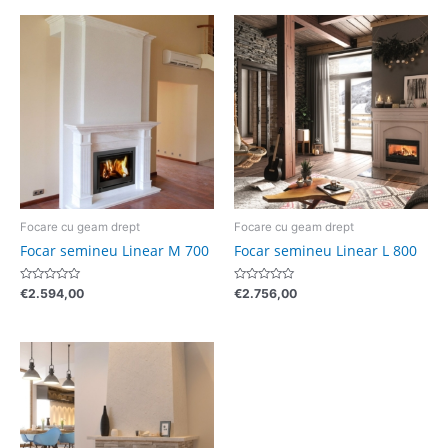
5
Focare cu geam drept
Focare cu geam drept
Focar semineu Linear M 700
Focar semineu Linear L 800
Evaluat
Evaluat
€
2.594,00
€
2.756,00
la
la
0
0
din
din
5
5