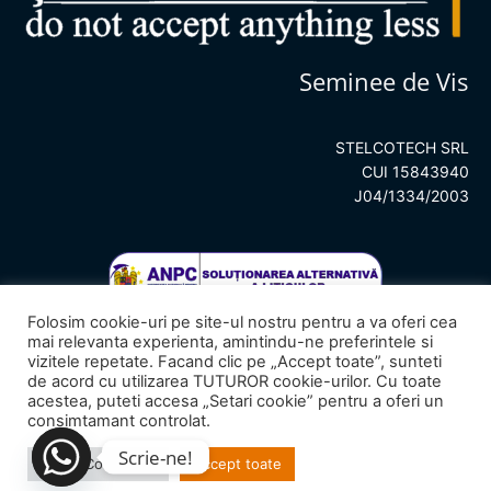
Seminee de Vis
STELCOTECH SRL
CUI 15843940
J04/1334/2003
Folosim cookie-uri pe site-ul nostru pentru a va oferi cea
mai relevanta experienta, amintindu-ne preferintele si
vizitele repetate. Facand clic pe „Accept toate”, sunteti
de acord cu utilizarea TUTUROR cookie-urilor. Cu toate
acestea, puteti accesa „Setari cookie” pentru a oferi un
consimtamant controlat.
© 2023
Seminee de Vis
– All rights reserved.
Scrie-ne!
Setari Cookie-uri
Accept toate