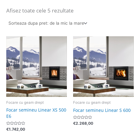
Afisez toate cele 5 rezultate
Focare cu geam drept
Focare cu geam drept
Focar semineu Linear XS 500
Focar semineu Linear S 600
E6
Evaluat
€
2.268,00
la
Evaluat
€
1.742,00
0
la
din
0
5
din