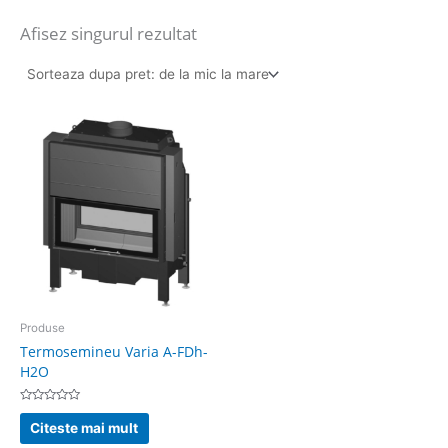
Afisez singurul rezultat
Produse
Termosemineu Varia A-FDh-
H2O
Evaluat
la
Citeste mai mult
0
din