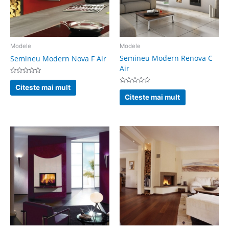
Modele
Modele
Semineu Modern Renova C
Semineu Modern Nova F Air
Air
Evaluat
la
Citeste mai mult
Evaluat
0
la
din
Citeste mai mult
0
5
din
5