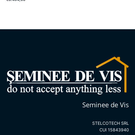
la
0
din
5
Seminee de Vis
STELCOTECH SRL
CUI 15843940