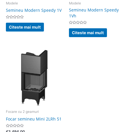
Modele
Modele
Semineu Modern Speedy
Semineu Modern Speedy 1V
1Vh
Evaluat
la
Citeste mai mult
Evaluat
0
la
din
Citeste mai mult
0
5
din
5
Focare cu 2 geamuri
Focar semineu Mini 2LRh 51
Evaluat
€
3.494,00