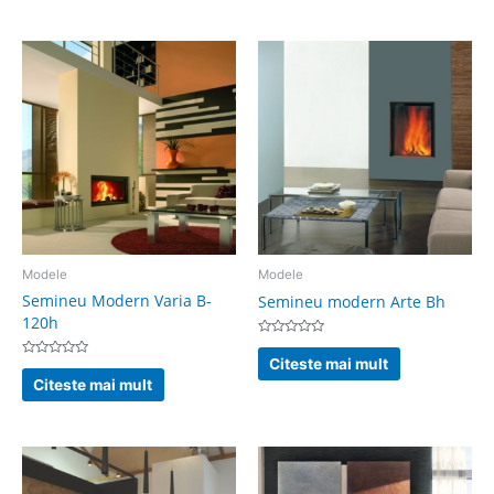
5
Modele
Modele
Semineu Modern Varia B-
Semineu modern Arte Bh
120h
Evaluat
la
Citeste mai mult
Evaluat
0
la
din
Citeste mai mult
0
5
din
5