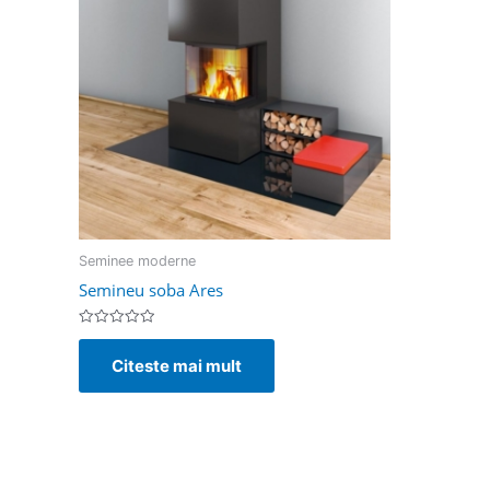
Seminee moderne
Semineu soba Ares
Evaluat
la
Citeste mai mult
0
din
5