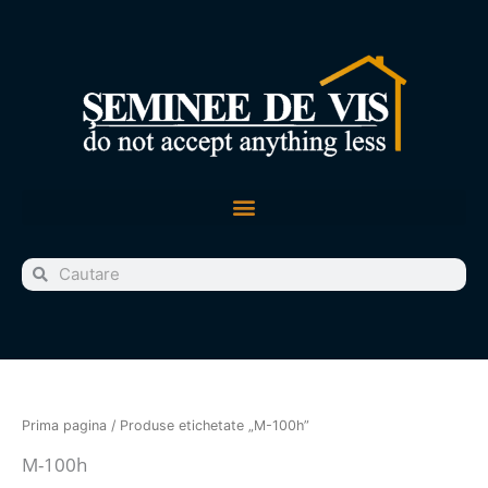
Skip
to
content
Cauta
Cauta
Prima pagina
/ Produse etichetate „M-100h”
M-100h