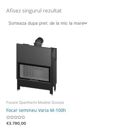
Afisez singurul rezultat
Focare Spartherm Modele Scoase
Focar semineu Varia M-100h
Evaluat
€
3.790,00
la
0
din
5