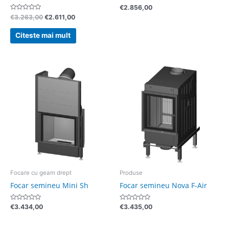
Evaluat
€
2.856,00
la
Evaluat
€
3.263,00
€
2.611,00
0
la
din
0
5
din
Citeste mai mult
5
Focare cu geam drept
Produse
Focar semineu Mini Sh
Focar semineu Nova F-Air
Evaluat
Evaluat
€
3.434,00
€
3.435,00
la
la
0
0
din
din
5
5