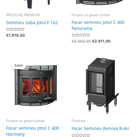
PRODUSE PREMIUM
Focare cu geam curbat
Focar semineu Jotul C 400
Semineu Soba Jotul F 162
Panorama
Evaluat
€
1.978,00
la
Evaluat
€
3.263,00
€
2.611,00
0
la
din
0
5
din
5
Pretul
Pretul
initial
curent
Sale!
a
este:
fost:
€2.611,00.
€3.263,00.
Focare cu geam curbat
Produse
Focar semineu Jotul C 400
Focar Semineu Renova B-Air
Harmony