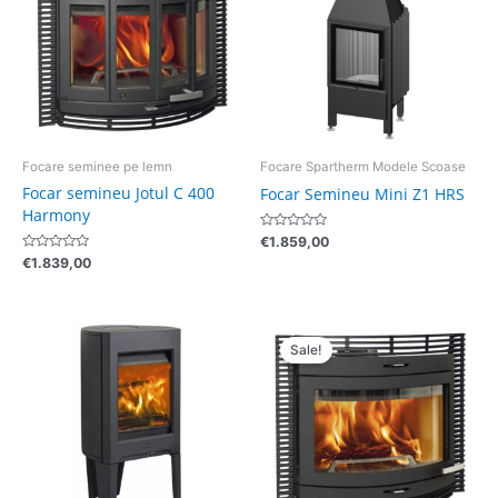
Focare seminee pe lemn
Focare Spartherm Modele Scoase
Focar semineu Jotul C 400
Focar Semineu Mini Z1 HRS
Harmony
Evaluat
€
1.859,00
la
Evaluat
€
1.839,00
0
la
din
0
5
din
5
Pretul
Pretul
initial
curent
Sale!
a
este:
fost:
€2.611,00.
€3.263,00.