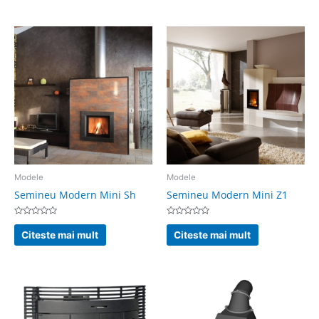
5
Modele
Modele
Semineu Modern Mini Sh
Semineu Modern Mini Z1
Evaluat
Evaluat
la
la
Citeste mai mult
Citeste mai mult
0
0
din
din
5
5