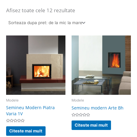
Afisez toate cele 12 rezultate
Modele
Modele
Semineu Modern Piatra
Semineu modern Arte Bh
Varia 1V
Evaluat
la
Citeste mai mult
Evaluat
0
la
din
Citeste mai mult
0
5
din