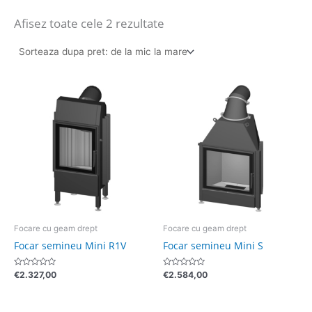
Afisez toate cele 2 rezultate
Focare cu geam drept
Focare cu geam drept
Focar semineu Mini R1V
Focar semineu Mini S
Evaluat
Evaluat
€
2.327,00
€
2.584,00
la
la
0
0
din
din
5
5