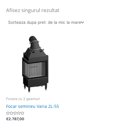
Afisez singurul rezultat
Focare cu 2 geamuri
Focar semineu Varia 2L-55
Evaluat
€
2.787,00
la
0
din
5