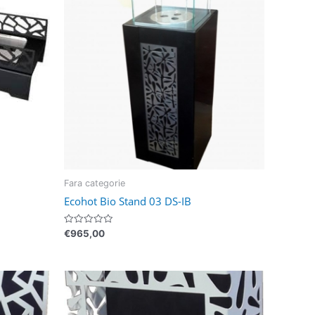
Fara categorie
Ecohot Bio Stand 03 DS-IB
Evaluat
€
965,00
la
0
din
5