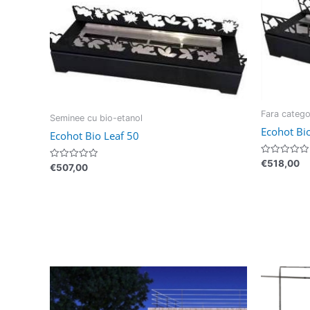
Fara catego
Seminee cu bio-etanol
Ecohot Bi
Ecohot Bio Leaf 50
Evaluat
€
518,00
Evaluat
€
507,00
la
la
0
0
din
din
5
5