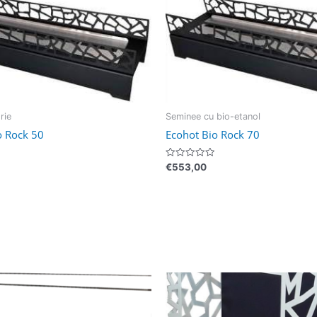
rie
Seminee cu bio-etanol
o Rock 50
Ecohot Bio Rock 70
Evaluat
€
553,00
la
0
din
5