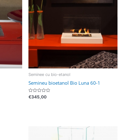
Seminee cu bio-etanol
Semineu bioetanol Bio Luna 60-1
Evaluat
€
345,00
la
0
din
5